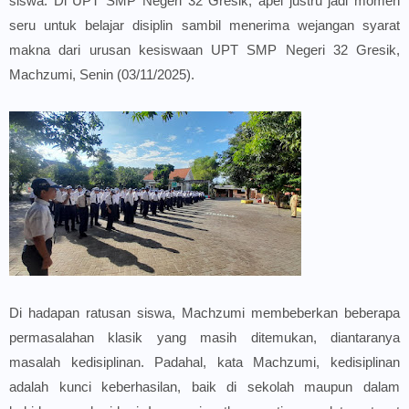
siswa.
Di
UPT SMP Negeri 32 Gresik
, apel justru jadi momen
seru untuk belajar disiplin sambil menerima wejangan syarat
makna dari
urusan kesiswaan UPT SMP Negeri 32 Gresik,
Machzumi
, Senin (03/11/2025).
Di hadapan ratusan siswa,
Machzumi membeberkan beberapa
permasalahan klasik yang masih ditemukan, diantaranya
masalah kedisiplinan. Padahal, kata Machzumi,
kedisiplinan
adalah kunci keberhasilan, baik di sekolah maupun dalam