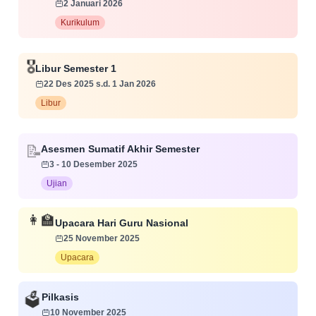
2 Januari 2026
Kurikulum
🎖️
Libur Semester 1
22 Des 2025 s.d. 1 Jan 2026
Libur
📝
Asesmen Sumatif Akhir Semester
3 - 10 Desember 2025
Ujian
👩‍🏫
Upacara Hari Guru Nasional
25 November 2025
Upacara
Pilkasis
🗳️
10 November 2025