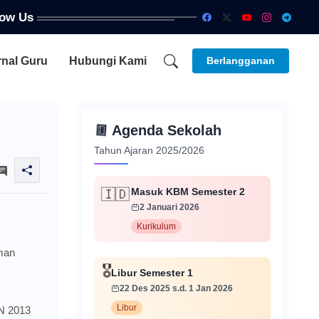
low Us
rnal Guru
Hubungi Kami
Berlangganan
📅
Agenda Sekolah
Tahun Ajaran 2025/2026
Masuk KBM Semester 2
🇮🇩
2 Januari 2026
Kurikulum
man
🎖️
Libur Semester 1
22 Des 2025 s.d. 1 Jan 2026
Libur
N 2013