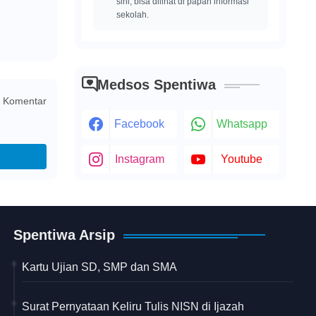
sini, bisa dilihat di papan informasi
sekolah.
Medsos Spentiwa
 Komentar
Facebook
Whatsapp
Instagram
Youtube
Spentiwa Arsip
Kartu Ujian SD, SMP dan SMA
Surat Pernyataan Keliru Tulis NISN di Ijazah