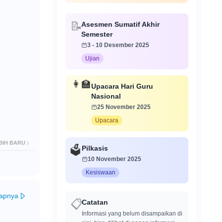
Asesmen Sumatif Akhir
📝
Semester
3 - 10 Desember 2025
Ujian
👩‍🏫
Upacara Hari Guru
Nasional
25 November 2025
Upacara
BIH BARU
Pilkasis
🗳️
10 November 2025
Kesiswaan
kapnya
Catatan
📋
Informasi yang belum disampaikan di