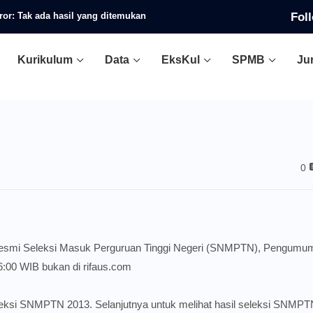
Fol
ror:
Tak ada hasil yang ditemukan
Kurikulum
Data
EksKul
SPMB
Ju
0
 resmi Seleksi Masuk Perguruan Tinggi Negeri (SNMPTN), Pengumu
6:00 WIB bukan di
rifaus.com
ksi SNMPTN 2013. Selanjutnya untuk melihat hasil seleksi SNMPT