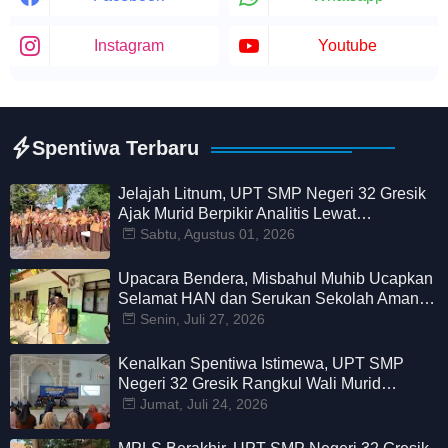
Instagram
Youtube
Spentiwa Terbaru
Jelajah Litnum, UPT SMP Negeri 32 Gresik
Ajak Murid Berpikir Analitis Lewat
Petualangan Belajar
Sabtu, Agustus 01, 2026
Upacara Bendera, Misbahul Muhib Ucapkan
Selamat HAN dan Serukan Sekolah Aman
Nyaman dari Perundungan
Senin, Juli 27, 2026
Kenalkan Spentiwa Istimewa, UPT SMP
Negeri 32 Gresik Rangkul Wali Murid
Bangun Pendidikan Bermutu
Jumat, Juli 24, 2026