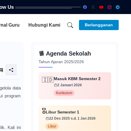
low Us
rnal Guru
Hubungi Kami
Berlangganan
📅
Agenda Sekolah
Tahun Ajaran 2025/2026
Masuk KBM Semester 2
🇮🇩
2 Januari 2026
gelola data
Kurikulum
lui program
🎖️
Libur Semester 1
22 Des 2025 s.d. 1 Jan 2026
Libur
k. Kali ini