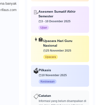
rena banyak
rifaus.com
Asesmen Sumatif Akhir
📝
Semester
3 - 10 Desember 2025
Ujian
👩‍🏫
Upacara Hari Guru
Nasional
25 November 2025
Upacara
Pilkasis
🗳️
10 November 2025
Kesiswaan
Catatan
📋
Informasi yang belum disampaikan di