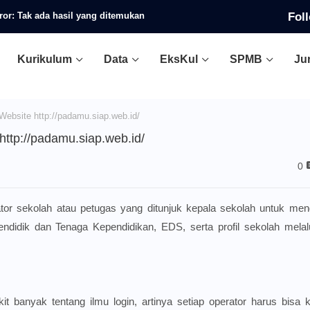
Fol
ror:
Tak ada hasil yang ditemukan
Kurikulum
Data
EksKul
SPMB
Ju
ebsite http://padamu.siap.web.id/
ttp://padamu.siap.web.id/
0
tor sekolah atau petugas yang ditunjuk kepala sekolah untuk men
endidik dan Tenaga Kependidikan, EDS, serta profil sekolah mela
banyak tentang ilmu login, artinya setiap operator harus bisa kli