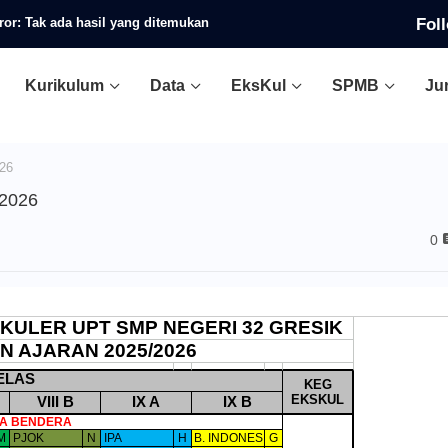
Fol
ror:
Tak ada hasil yang ditemukan
Kurikulum
Data
EksKul
SPMB
Ju
026
/2026
0