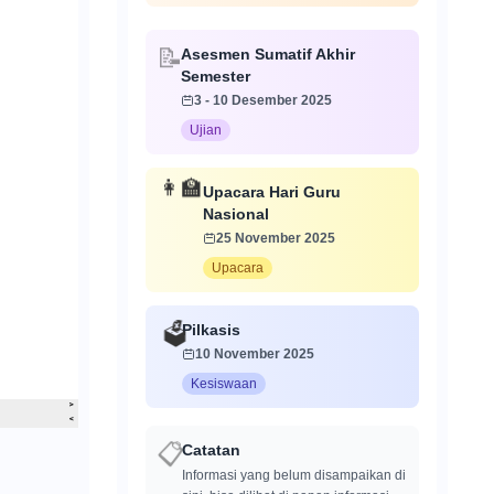
Asesmen Sumatif Akhir
📝
Semester
3 - 10 Desember 2025
Ujian
👩‍🏫
Upacara Hari Guru
Nasional
25 November 2025
Upacara
Pilkasis
🗳️
10 November 2025
Kesiswaan
Catatan
📋
Informasi yang belum disampaikan di