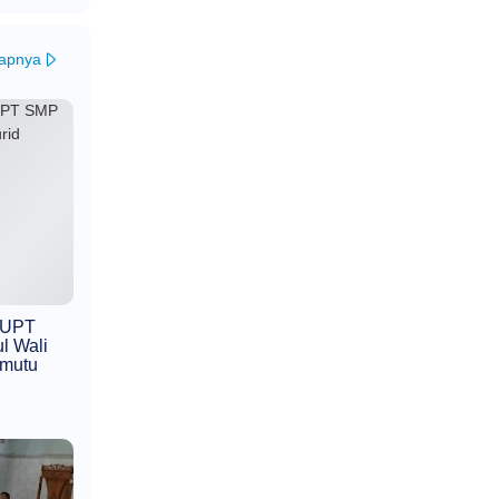
kapnya
, UPT
l Wali
rmutu