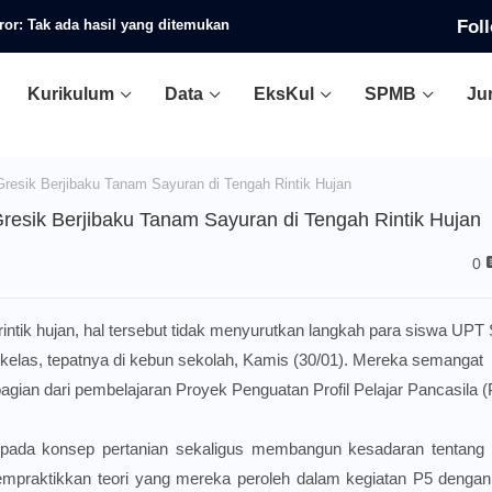
Fol
ror:
Tak ada hasil yang ditemukan
Kurikulum
Data
EksKul
SPMB
Ju
resik Berjibaku Tanam Sayuran di Tengah Rintik Hujan
resik Berjibaku Tanam Sayuran di Tengah Rintik Hujan
0
 rintik hujan, hal tersebut tidak menyurutkan langkah para siswa UP
r kelas, tepatnya di kebun sekolah, Kamis (30/01). Mereka semangat
ian dari pembelajaran Proyek Penguatan Profil Pelajar Pancasila (
 pada konsep pertanian sekaligus membangun kesadaran tentang 
mempraktikkan teori yang mereka peroleh dalam kegiatan P5 deng