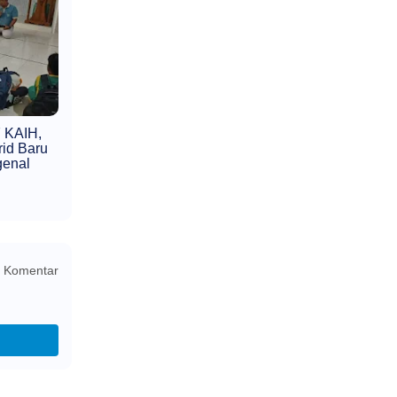
7 KAIH,
id Baru
genal
 Komentar