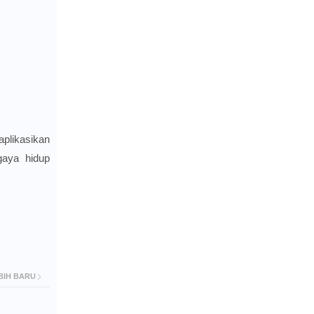
plikasikan
gaya hidup
BIH BARU