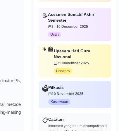
📝
Asesmen Sumatif Akhir
Semester
3 - 10 Desember 2025
Ujian
Upacara Hari Guru
👩‍🏫
Nasional
25 November 2025
Upacara
dinator P5,
Pilkasis
🗳️
10 November 2025
Kesiswaan
nal metode
sing-masing
📋
Catatan
Informasi yang belum disampaikan di