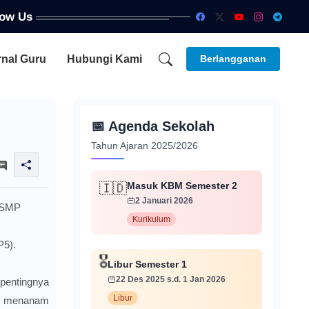
low Us
rnal Guru
Hubungi Kami
Berlangganan
📅
Agenda Sekolah
Tahun Ajaran 2025/2026
Masuk KBM Semester 2
🇮🇩
2 Januari 2026
T SMP
Kurikulum
P5).
Libur Semester 1
🎖️
22 Des 2025 s.d. 1 Jan 2026
pentingnya
Libur
an menanam