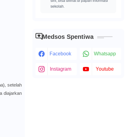
sini, bisa dilihat di papan informasi
sekolah.
Medsos Spentiwa
Facebook
Whatsapp
Instagram
Youtube
a), setelah
a diajarkan