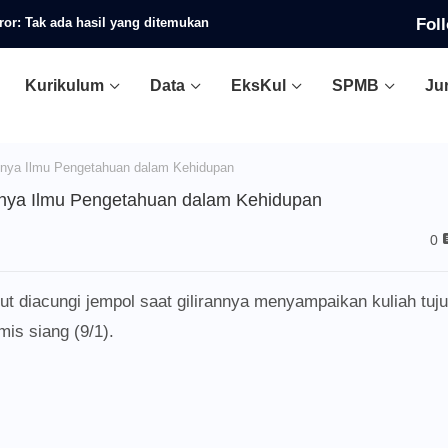
Fol
ror:
Tak ada hasil yang ditemukan
Kurikulum
Data
EksKul
SPMB
Ju
gnya Ilmu Pengetahuan dalam Kehidupan
ngnya Ilmu Pengetahuan dalam Kehidupan
0
tut diacungi jempol saat gilirannya menyampaikan kuliah tuj
is siang (9/1).