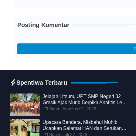
Posting Komentar
P
Spentiwa Terbaru
Jelajah Litnum, UPT SMP Negeri 32
Gresik Ajak Murid Berpikir Analitis Lewat
Petualangan Belajar
Sabtu, Agustus 01, 2026
Upacara Bendera, Misbahul Muhib
Ucapkan Selamat HAN dan Serukan
Sekolah Aman Nyaman dari
Senin, Juli 27, 2026