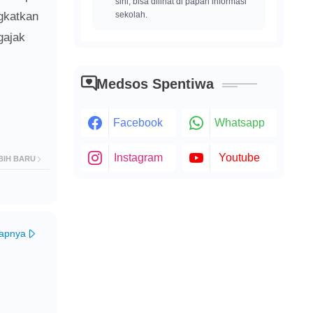
sini, bisa dilihat di papan informasi
gkatkan
sekolah.
gajak
Medsos Spentiwa
Facebook
Whatsapp
Instagram
Youtube
BIH BARU
kapnya