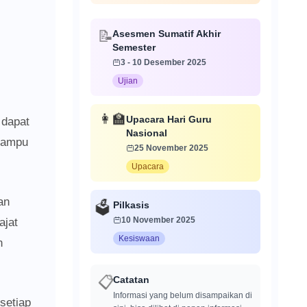
Asesmen Sumatif Akhir
📝
Semester
3 - 10 Desember 2025
Ujian
Upacara Hari Guru
👩‍🏫
 dapat
Nasional
 mampu
25 November 2025
Upacara
an
Pilkasis
🗳️
10 November 2025
ajat
Kesiswaan
n
Catatan
📋
Informasi yang belum disampaikan di
setiap