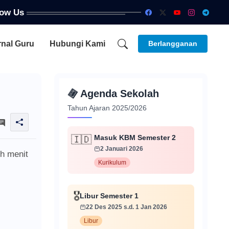
low Us
rnal Guru
Hubungi Kami
Berlangganan
📅
Agenda Sekolah
Tahun Ajaran 2025/2026
Masuk KBM Semester 2
🇮🇩
2 Januari 2026
uh menit
Kurikulum
Libur Semester 1
🎖️
22 Des 2025 s.d. 1 Jan 2026
Libur