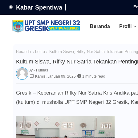
Kabar Spentiwa
Er
Beranda
Profil
Beranda
berita
Kultum Siswa, Rifky Nur Satria Tekankan Pentin
Kultum Siswa, Rifky Nur Satria Tekankan Penti
By -
Humas
Kamis, Januari 09, 2025
1 minute read
Gresik – Keberanian Rifky Nur Satria Kris Andika pa
(kultum) di musholla
UPT SMP Negeri 32 Gresik, Kam