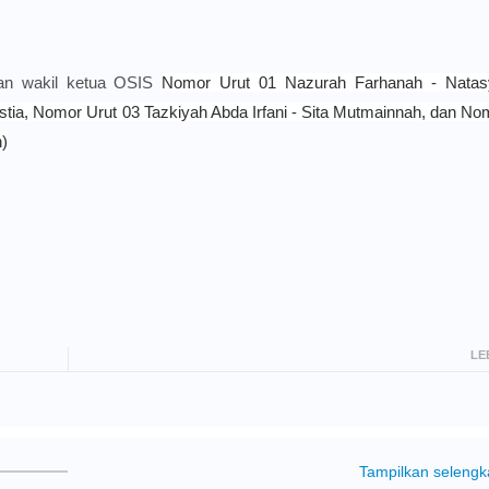
dan wakil ketua OSIS
Nomor Urut 01
Nazurah Farhanah - Nata
stia, Nomor Urut 03 Tazkiyah Abda Irfani - Sita Mutmainnah, dan No
n)
LE
Tampilkan seleng