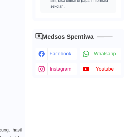
sini, bisa dilihat di papan informasi
sekolah.
Medsos Spentiwa
Facebook
Whatsapp
Instagram
Youtube
pung, hasil