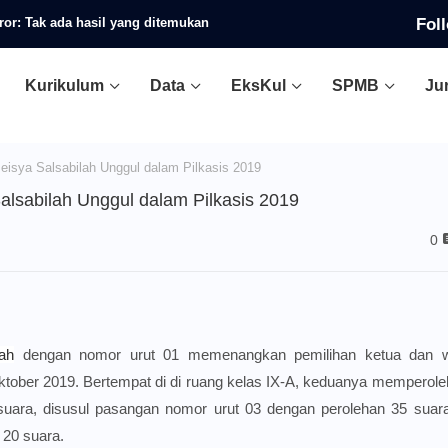
Fol
ror:
Tak ada hasil yang ditemukan
Kurikulum
Data
EksKul
SPMB
Ju
isya Salsabilah Unggul dalam Pilkasis 2019
lsabilah Unggul dalam Pilkasis 2019
0
ah
dengan nomor urut 01 memenangkan pemilihan ketua dan wa
ktober 2019. Bertempat di
di ruang kelas IX-A, k
eduanya memperoleh
ara, disusul pasangan nomor urut 03 dengan perolehan 35 suara.
 20 suara.