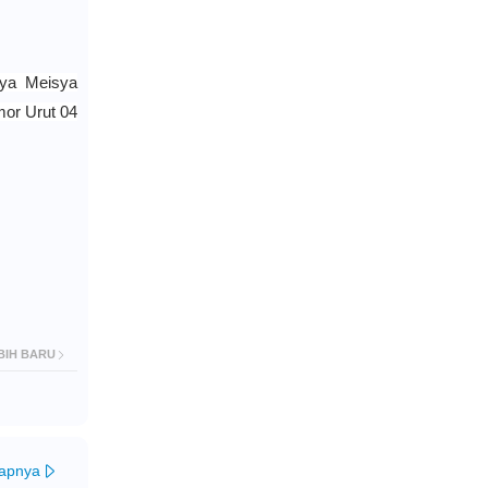
sya Meisya
mor Urut 04
BIH BARU
kapnya