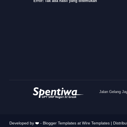
Error:
Tak ada hasil yang ditemukan
Jalan Gelang Ja
Developed by ❤️ -
Blogger Templates
at Wire Templates | Distrib