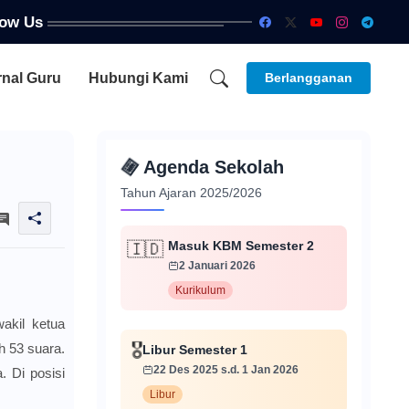
low Us
rnal Guru
Hubungi Kami
Berlangganan
📅
Agenda Sekolah
Tahun Ajaran 2025/2026
Masuk KBM Semester 2
🇮🇩
2 Januari 2026
Kurikulum
kil ketua
 53 suara.
🎖️
Libur Semester 1
22 Des 2025 s.d. 1 Jan 2026
 Di posisi
Libur