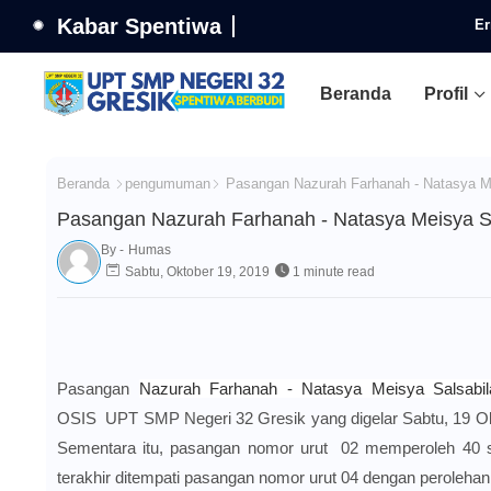
Kabar Spentiwa
Er
Beranda
Profil
Beranda
pengumuman
Pasangan Nazurah Farhanah - Natasya Me
Pasangan Nazurah Farhanah - Natasya Meisya Sa
By -
Humas
Sabtu, Oktober 19, 2019
1 minute read
Pasangan
Nazurah Farhanah - Natasya Meisya Salsabil
OSIS
UPT SMP Negeri 32 Gresik
yang digelar
Sabtu, 19 O
Sementara itu, pasangan nomor urut 02 memperoleh 40 su
terakhir ditempati pasangan nomor urut 04 dengan perolehan