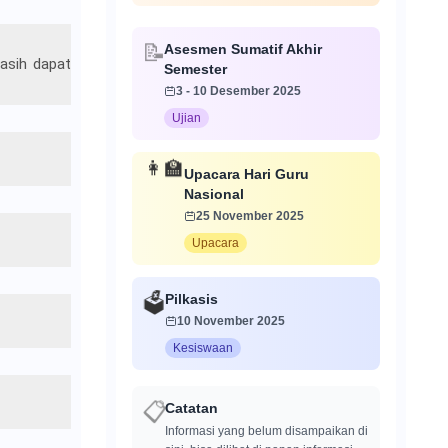
📝
Asesmen Sumatif Akhir
masih dapat
Semester
3 - 10 Desember 2025
Ujian
👩‍🏫
Upacara Hari Guru
Nasional
25 November 2025
Upacara
Pilkasis
🗳️
10 November 2025
Kesiswaan
📋
Catatan
Informasi yang belum disampaikan di