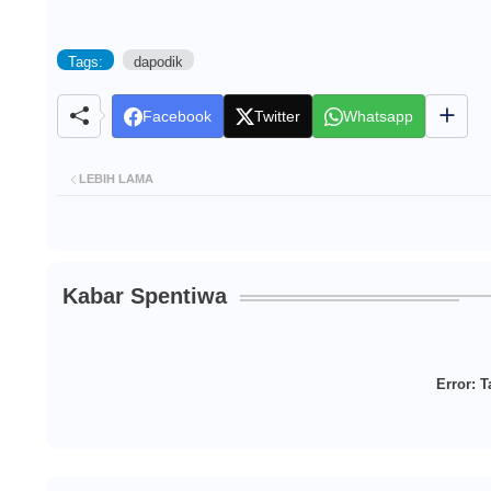
Tags:
dapodik
Facebook
Twitter
Whatsapp
LEBIH LAMA
Kabar Spentiwa
Error:
Ta