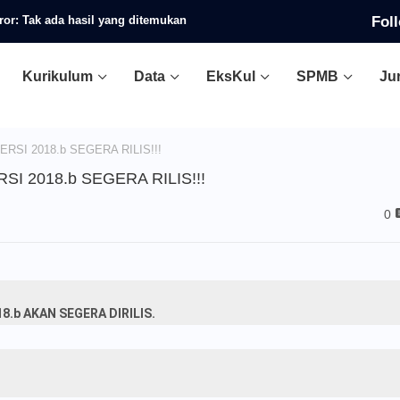
Fol
ror:
Tak ada hasil yang ditemukan
Kurikulum
Data
EksKul
SPMB
Ju
SI 2018.b SEGERA RILIS!!!
 2018.b SEGERA RILIS!!!
0
8.b AKAN SEGERA DIRILIS.