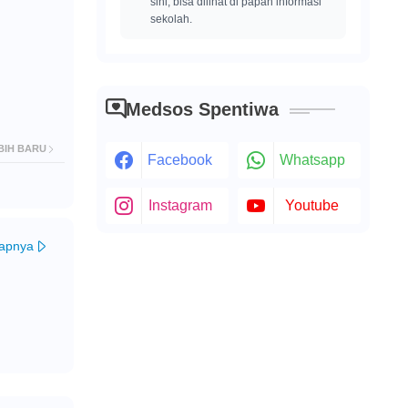
sini, bisa dilihat di papan informasi
sekolah.
Medsos Spentiwa
BIH BARU
Facebook
Whatsapp
Instagram
Youtube
kapnya