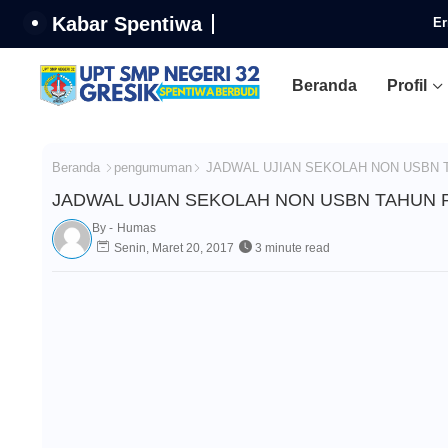
Kabar Spentiwa
Er
Beranda
Profil
Beranda
pengumuman
JADWAL UJIAN SEKOLAH NON USBN T
JADWAL UJIAN SEKOLAH NON USBN TAHUN P
By -
Humas
Senin, Maret 20, 2017
3 minute read