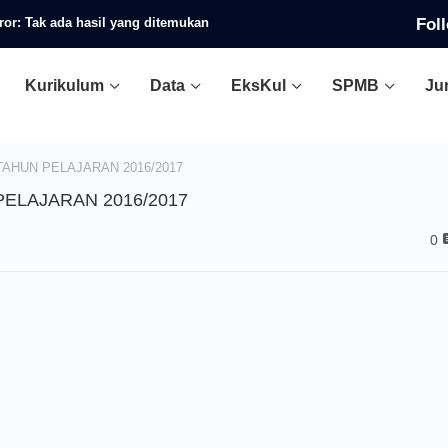
Fol
ror:
Tak ada hasil yang ditemukan
Kurikulum
Data
EksKul
SPMB
Ju
AHUN PELAJARAN 2016/2017
ELAJARAN 2016/2017
0