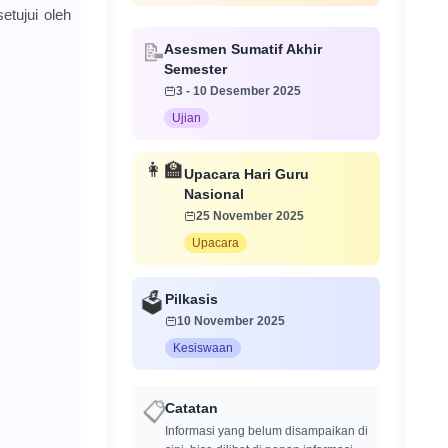
etujui oleh
Asesmen Sumatif Akhir
📝
Semester
3 - 10 Desember 2025
Ujian
Upacara Hari Guru
👩‍🏫
Nasional
25 November 2025
Upacara
Pilkasis
🗳️
10 November 2025
Kesiswaan
Catatan
📋
Informasi yang belum disampaikan di