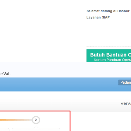
rVal.