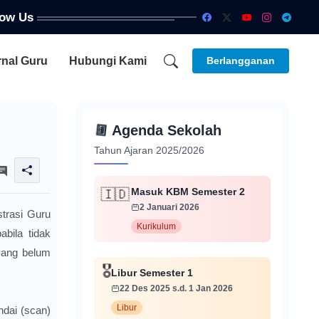
low Us
rnal Guru
Hubungi Kami
Berlangganan
📅
Agenda Sekolah
Tahun Ajaran 2025/2026
Masuk KBM Semester 2
🇮🇩
2 Januari 2026
strasi Guru
Kurikulum
bila tidak
yang belum
Libur Semester 1
🎖️
22 Des 2025 s.d. 1 Jan 2026
Libur
ndai (scan)