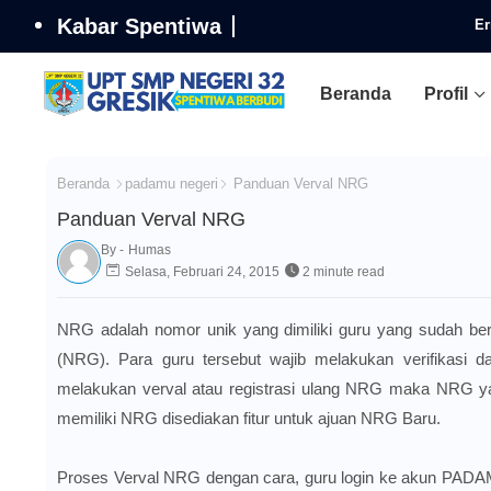
Kabar Spentiwa
Er
Beranda
Profil
Beranda
padamu negeri
Panduan Verval NRG
Panduan Verval NRG
By -
Humas
Selasa, Februari 24, 2015
2 minute read
NRG adalah nomor unik yang dimiliki guru yang sudah berse
(NRG). Para guru tersebut wajib melakukan verifikasi 
melakukan verval atau registrasi ulang NRG maka NRG yan
memiliki NRG disediakan fitur untuk ajuan NRG Baru.
Proses Verval NRG dengan cara, guru login ke akun PADAM