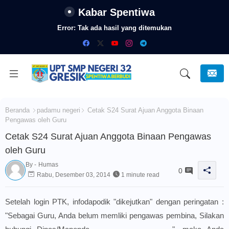
Kabar Spentiwa
Error:
Tak ada hasil yang ditemukan
Beranda
padamu negeri
Cetak S24 Surat Ajuan Anggota Binaan
Pengawas oleh Guru
Cetak S24 Surat Ajuan Anggota Binaan Pengawas
oleh Guru
By -
Humas
0
Rabu, Desember 03, 2014
1 minute read
Setelah login PTK, infodapodik "dikejutkan" dengan peringatan :
"Sebagai Guru, Anda belum memliki pengawas pembina, Silakan