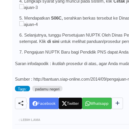
Lengkapi syarat yang muncul pada sistem, klik
Cetak
ji
Mendapatkan
S06C,
serahkan berkas tersebut ke Dina
Selanjutnya, tunggu Persetujuan NUPTK Oleh Dinas P
setempat. Klik
di sini
untuk melihat panduan/prosedur per
Pengajuan NUPTK Baru bagi Pendidik PNS dapat Anda 
Saran infodapodik : ikutilah prosedur di atas, agar Anda 
Sumber : http://bantuan.siap-online.com/2014/09/pengajuan-
Tags:
padamu negeri
Facebook
Twitter
Whatsapp
LEBIH LAMA