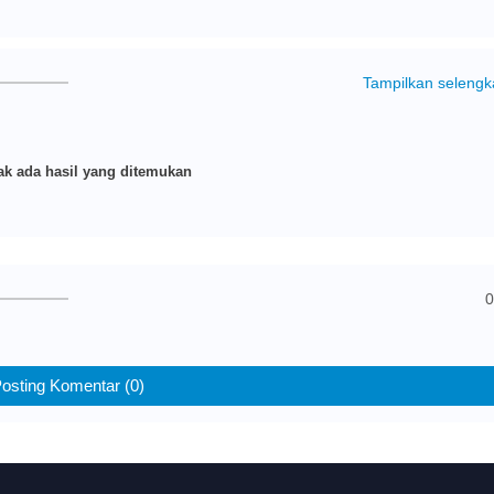
Tampilkan seleng
k ada hasil yang ditemukan
0
osting Komentar (0)