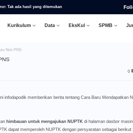
Fol
ror:
Tak ada hasil yang ditemukan
Kurikulum
Data
EksKul
SPMB
Ju
uru Non PNS
 PNS
0
i ini infodapodik memberikan berita tentang Cara Baru Mendapatkan
kan
himbauan untuk mengajukan NUPTK
di halaman
dasbor
masin
PTK dapat memperoleh NUPTK dengan persyaratan sebagai berikut 