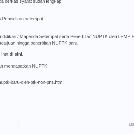
ka berkas syarat sudah lengkap.
s Pendidikan setempat.
endidikan / Mapenda Setempat serta Penerbitan NUPTK oleh LPMP P
setujuan hingga penerbitan NUPTK baru.
lihat
di sini.
mudah mendapatkan NUPTK
nuptk-baru-oleh-ptk-non-pns.html
LE