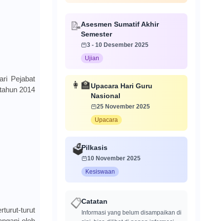
📝
Asesmen Sumatif Akhir
Semester
3 - 10 Desember 2025
Ujian
ri Pejabat
👩‍🏫
Upacara Hari Guru
tahun 2014
Nasional
25 November 2025
Upacara
Pilkasis
🗳️
10 November 2025
Kesiswaan
📋
Catatan
urut-turut
Informasi yang belum disampaikan di
angani oleh