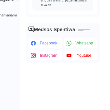
sini, bisa dilihat di papan informasi
sekolah.
k memahami
Medsos Spentiwa
Facebook
Whatsapp
Instagram
Youtube