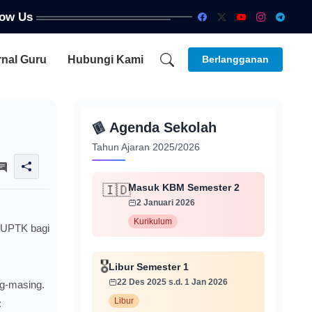
low Us
rnal Guru
Hubungi Kami
Berlangganan
📅
Agenda Sekolah
Tahun Ajaran 2025/2026
Masuk KBM Semester 2
🇮🇩
2 Januari 2026
Kurikulum
 NUPTK bagi
🎖️
Libur Semester 1
22 Des 2025 s.d. 1 Jan 2026
g-masing.
Libur
: