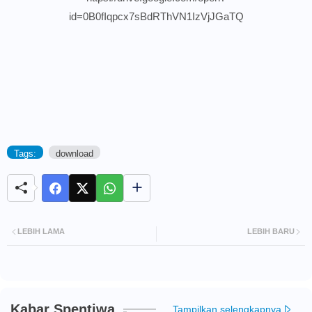
id=0B0fIqpcx7sBdRThVN1IzVjJGaTQ
Tags:
download
LEBIH LAMA
LEBIH BARU
Kabar Spentiwa
Tampilkan selengkapnya