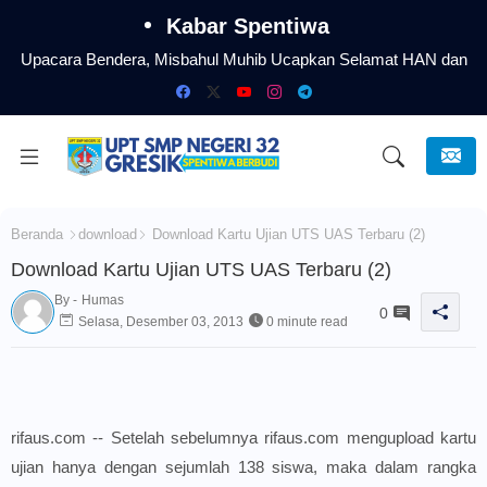
Kabar Spentiwa
Upacara Bendera, Misbahul Muhib Ucapkan Selamat HAN dan
Serukan Sekolah Aman Nyaman dari Perundungan
Beranda
download
Download Kartu Ujian UTS UAS Terbaru (2)
Download Kartu Ujian UTS UAS Terbaru (2)
By -
Humas
0
Selasa, Desember 03, 2013
0 minute read
rifaus.com -- Setelah sebelumnya rifaus.com mengupload kartu
ujian hanya dengan sejumlah 138 siswa, maka dalam rangka