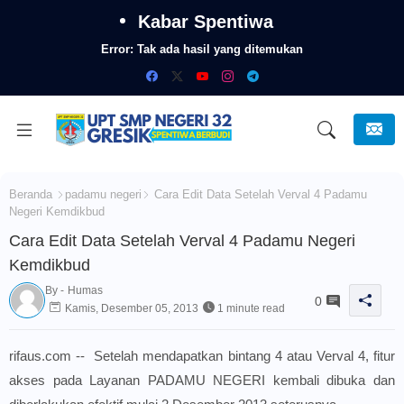
Kabar Spentiwa
Error:
Tak ada hasil yang ditemukan
Beranda
padamu negeri
Cara Edit Data Setelah Verval 4 Padamu
Negeri Kemdikbud
Cara Edit Data Setelah Verval 4 Padamu Negeri
Kemdikbud
By -
Humas
0
Kamis, Desember 05, 2013
1 minute read
rifaus.com -- Setelah mendapatkan bintang 4 atau Verval 4, fitur
akses pada Layanan PADAMU NEGERI kembali dibuka dan