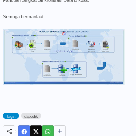
Panduan Singkat Sinkronisasi Data Dikdas.
Semoga bermanfaat!
Tags:
dapodik