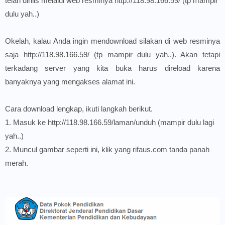
telah dirilis melalui web resminya
http://118.98.166.59/
(tp mampir
dulu yah..)
Okelah, kalau Anda ingin mendownload silakan di web resminya
saja
http://118.98.166.59/
(tp mampir dulu yah..). Akan tetapi
terkadang server yang kita buka harus direload karena
banyaknya yang mengakses alamat ini.
Cara download lengkap, ikuti langkah berikut.
1. Masuk ke
http://118.98.166.59/laman/unduh
(mampir dulu lagi
yah..)
2. Muncul gambar seperti ini, klik yang rifaus.com tanda panah
merah.