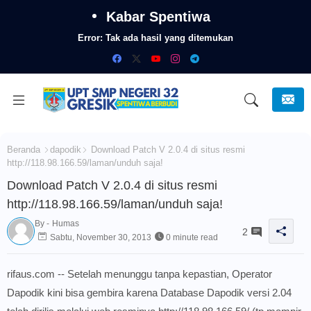
Kabar Spentiwa
Error:
Tak ada hasil yang ditemukan
Beranda
dapodik
Download Patch V 2.0.4 di situs resmi
http://118.98.166.59/laman/unduh saja!
Download Patch V 2.0.4 di situs resmi
http://118.98.166.59/laman/unduh saja!
By -
Humas
2
Sabtu, November 30, 2013
0 minute read
rifaus.com -- Setelah menunggu tanpa kepastian, Operator
Dapodik kini bisa gembira karena Database Dapodik versi 2.04