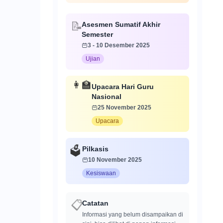
Asesmen Sumatif Akhir
📝
Semester
3 - 10 Desember 2025
Ujian
👩‍🏫
Upacara Hari Guru
Nasional
25 November 2025
Upacara
Pilkasis
🗳️
10 November 2025
Kesiswaan
Catatan
📋
Informasi yang belum disampaikan di