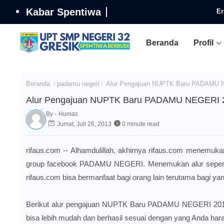
Kabar Spentiwa
Er
Beranda
Profil
Beranda
padamu negeri
Alur Pengajuan NUPTK Baru PADAMU 
Alur Pengajuan NUPTK Baru PADAMU NEGERI 
By -
Humas
Jumat, Juli 26, 2013
0 minute read
rifaus.com -- Alhamdulillah, akhirnya rifaus.com menem
group
facebook PADAMU NEGERI
. Menemukan alur sepert
rifaus.com bisa bermanfaat bagi orang lain terutama bagi 
Berikut alur pengajuan NUPTK Baru PADAMU NEGERI 2013. 
bisa lebih mudah dan berhasil sesuai dengan yang Anda har