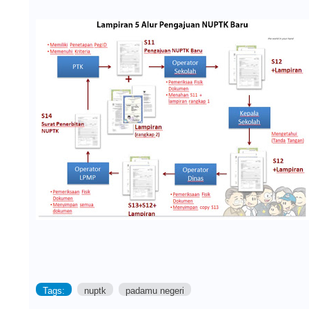
Tags:
nuptk
padamu negeri