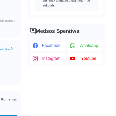
sini, bisa dilihat di papan informasi
sekolah.
BIH BARU
Medsos Spentiwa
Facebook
Whatsapp
kapnya
Instagram
Youtube
 Komentar