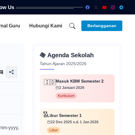
low Us
rnal Guru
Hubungi Kami
Berlangganan
📅
Agenda Sekolah
Tahun Ajaran 2025/2026
Masuk KBM Semester 2
🇮🇩
2 Januari 2026
Kurikulum
🎖️
Libur Semester 1
22 Des 2025 s.d. 1 Jan 2026
-mm-yyyy,
Libur