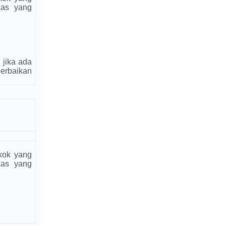
kas yang
jika ada
perbaikan
kok yang
kas yang