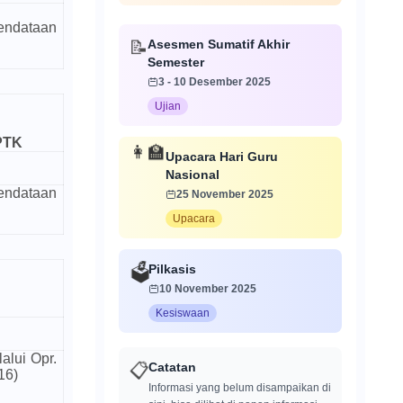
ndataan
Asesmen Sumatif Akhir
📝
Semester
3 - 10 Desember 2025
Ujian
 PTK
👩‍🏫
Upacara Hari Guru
Nasional
ndataan
25 November 2025
Upacara
Pilkasis
🗳️
10 November 2025
Kesiswaan
alui Opr.
Catatan
📋
16)
Informasi yang belum disampaikan di