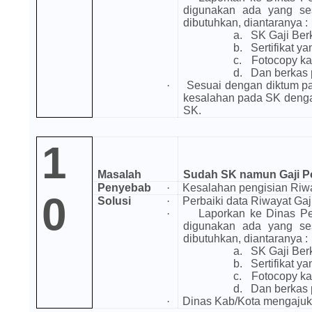
digunakan ada yang s
dibutuhkan, diantaranya :
a.
SK Gaji Ber
b.
Sertifikat ya
c.
Fotocopy k
d.
Dan berkas 
·
Sesuai dengan diktum p
kesalahan pada SK dengan
SK.
1
Masalah
Sudah SK namun Gaji P
Penyebab
·
Kesalahan pengisian Riwa
0
Solusi
·
Perbaiki data Riwayat Gaj
·
Laporkan ke Dinas Pe
digunakan ada yang s
dibutuhkan, diantaranya :
a.
SK Gaji Ber
b.
Sertifikat ya
c.
Fotocopy k
d.
Dan berkas 
·
Dinas Kab/Kota mengajuka