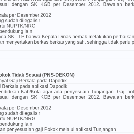
esuai dengan SK KGB per Desember 2012. Bawalah ber
kala per Desember 2012
ng sudah dilegalisir
artu NUPTK/NRG
pendukung lain
ada SK –TP bahwa Kepala Dinas berhak melakukan perbaikan 
 menyertakan berkas berkas yang sah, sehingga tidak perlu 
okok Tidak Sesuai (PNS-DEKON)
yat Gaji Berkala pada Dapodik
i Berkala pada aplikasi Dapodik
ndidikan Kab/Kota agar ada penyesuain Tunjangan. Gaji po
esuai dengan SK KGB per Desember 2012. Bawalah ber
kala per Desember 2012
ng sudah dilegalisir
artu NUPTK/NRG
pendukung lain
n penyesuaian gaji Pokok melalui aplikasi Tunjangan