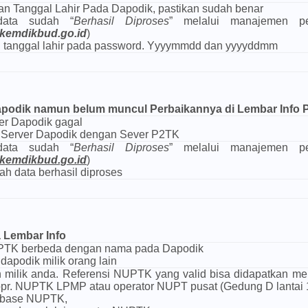
n Tanggal Lahir Pada Dapodik, pastikan sudah benar
data sudah “
Berhasil Diproses
” melalui manajemen pe
.kemdikbud.go.id
)
n tanggal lahir pada password. Yyyymmdd dan yyyyddmm
apodik namun belum muncul Perbaikannya di Lembar Info
ver Dapodik gagal
a Server Dapodik dengan Sever P2TK
data sudah “
Berhasil Diproses
” melalui manajemen pe
.kemdikbud.go.id
)
lah data berhasil diproses
 Lembar Info
PTK berbeda dengan nama pada Dapodik
apodik milik orang lain
milik anda. Referensi NUPTK yang valid bisa didapatkan mel
pr. NUPTK LPMP atau operator NUPT pusat (Gedung D lantai 
tabase NUPTK,