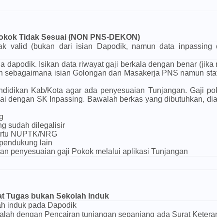
okok Tidak Sesuai (NON PNS-DEKON)
ak valid (bukan dari isian Dapodik, namun data inpassing 
 dapodik. Isikan data riwayat gaji berkala dengan benar (jik
ah sebagaimana isian Golongan dan Masakerja PNS namun stat
ndidikan Kab/Kota agar ada penyesuaian Tunjangan. Gaji po
ai dengan SK Inpassing. Bawalah berkas yang dibutuhkan, di
g
ng sudah dilegalisir
artu NUPTK/NRG
pendukung lain
n penyesuaian gaji Pokok melalui aplikasi Tunjangan
 Tugas bukan Sekolah Induk
ah induk pada Dapodik
lah dengan Pencairan tunjangan sepanjang ada Surat Ketera