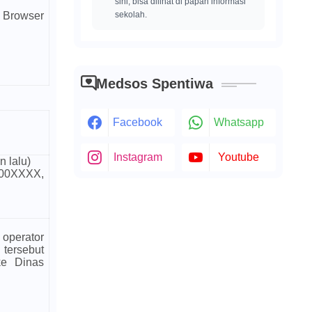
sini, bisa dilihat di papan informasi
 Browser
sekolah.
Medsos Spentiwa
Facebook
Whatsapp
Instagram
Youtube
 lalu)
00XXXX,
 operator
 tersebut
ke Dinas