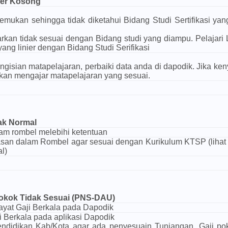
ner Kosong
emukan sehingga tidak diketahui Bidang Studi Sertifikasi yan
arkan tidak sesuai dengan Bidang studi yang diampu. Pelajari
ng linier dengan Bidang Studi Serifikasi
ngisian matapelajaran, perbaiki data anda di dapodik. Jika ke
an mengajar matapelajaran yang sesuai.
ak Normal
am rombel melebihi ketentuan
san dalam Rombel agar sesuai dengan Kurikulum KTSP (lihat
l)
okok Tidak Sesuai (PNS-DAU)
yat Gaji Berkala pada Dapodik
i Berkala pada aplikasi Dapodik
ndidikan Kab/Kota agar ada penyesuain Tunjangan. Gaji po