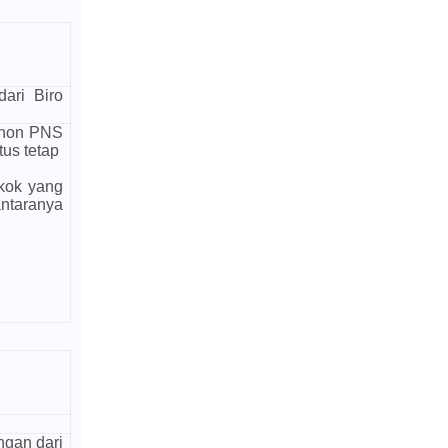
dari Biro
a non PNS
us tetap
kok yang
antaranya
ngan dari