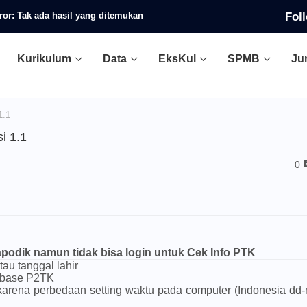
Fol
ror:
Tak ada hasil yang ditemukan
Kurikulum
Data
EksKul
SPMB
Ju
1.1
i 1.1
0
podik namun tidak bisa login untuk Cek Info PTK
u tanggal lahir
abase P2TK
karena perbedaan setting waktu pada computer (Indonesia dd