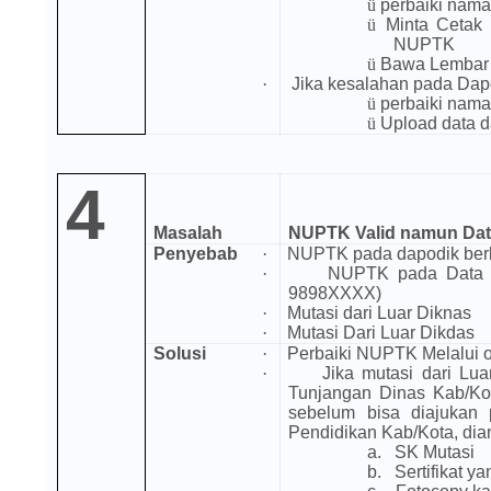
ü
perbaiki nama
ü
Minta Cetak
NUPTK
ü
Bawa Lembar 
·
Jika kesalahan pada Dap
ü
perbaiki nama
ü
Upload data d
4
Masalah
NUPTK Valid namun Data
Penyebab
·
NUPTK pada dapodik berb
·
NUPTK pada Data 
9898XXXX)
·
Mutasi dari Luar Diknas
·
Mutasi Dari Luar Dikdas
Solusi
·
Perbaiki NUPTK Melalui 
·
Jika mutasi dari Lua
Tunjangan Dinas Kab/Kota
sebelum bisa diajukan
Pendidikan Kab/Kota, dian
a.
SK Mutasi
b.
Sertifikat ya