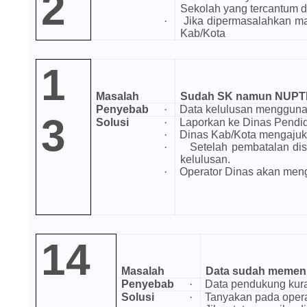
2
Sekolah yang tercantum d
·
Jika dipermasalahkan m
Kab/Kota
1
Masalah
Sudah SK namun NUPTK,
Penyebab
·
Data kelulusan menggun
3
Solusi
·
Laporkan ke Dinas Pendid
·
Dinas Kab/Kota mengajuka
·
Setelah pembatalan dis
kelulusan.
·
Operator Dinas akan men
14
Masalah
Data sudah memenuh
Penyebab
·
Data pendukung kur
Solusi
·
Tanyakan pada opera