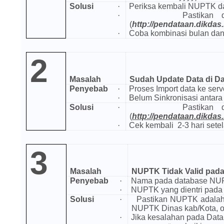
Solusi
·
Periksa kembali NUPTK da
·
Pastikan 
(
http://pendataan.dikdas
·
Coba kombinasi bulan da
2
Masalah
Sudah Update Data di D
Penyebab
·
Proses Import data ke ser
·
Belum Sinkronisasi antar
Solusi
·
Pastikan 
(
http://pendataan.dikdas
·
Cek kembal
i
2-3 hari sete
3
Masalah
NUPTK Tidak Valid pada
Penyebab
·
Nama pada database NU
·
NUPTK yang dientri pada d
Solusi
·
Pastikan NUPTK adalah 
NUPTK Dinas kab/Kota, o
·
Jika kesalahan pada Da