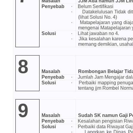
Masalah
JJM Ada namun JJM Li
Penyebab
·
Belum Sertifikasi
·
Datakelulusan Tidak dit
(lihat Solusi No. 4)
·
Matapelajaran yang diaj
mengenai Matapelajaran ya
Solusi
·
Lihat jawaban no 4.
·
Jika kesalahan karena pe
memang demikian, usahak
8
Masalah
Rombongan Belajar Tid
Penyebab
·
Jumlah Jam Mengajar dal
Solusi
·
Perbaiki mapping penuga
tentang jjm Rombel Norma
9
Masalah
Sudah SK namun Gaji P
Penyebab
·
Kesalahan pengisian Riwa
Solusi
·
Perbaiki data Riwayat Gaj
·
Laporkan ke Dinas Pe