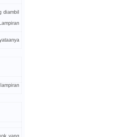
g diambil
 Lampiran
nyataanya
 lampiran
kok yang