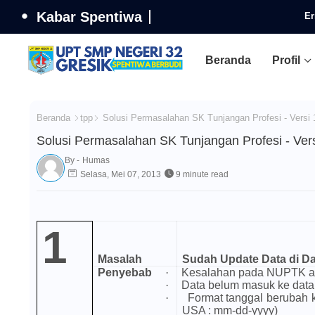
Kabar Spentiwa
Er
Beranda
Profil
Beranda
tpp
Solusi Permasalahan SK Tunjangan Profesi - Versi 
Solusi Permasalahan SK Tunjangan Profesi - Vers
By -
Humas
Selasa, Mei 07, 2013
9 minute read
1
Masalah
Sudah Update Data di Da
Penyebab
·
Kesalahan pada NUPTK ata
·
Data belum masuk ke dat
·
Format tanggal berubah 
USA : mm-dd-yyyy)