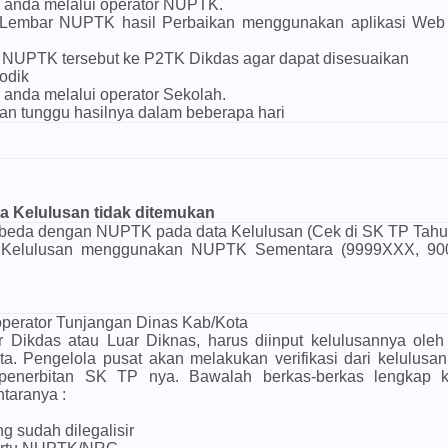
 anda melalui operator NUPTK.
 Lembar NUPTK hasil Perbaikan menggunakan aplikasi Web
NUPTK tersebut ke P2TK Dikdas agar dapat disesuaikan
odik
 anda melalui operator Sekolah.
an tunggu hasilnya dalam beberapa hari
 Kelulusan tidak ditemukan
eda dengan NUPTK pada data Kelulusan (Cek di SK TP Tahun
Kelulusan menggunakan NUPTK Sementara (9999XXX, 90
operator Tunjangan Dinas Kab/Kota
r Dikdas atau Luar Diknas, harus diinput kelulusannya oleh
. Pengelola pusat akan melakukan verifikasi dari kelulusan
 penerbitan SK TP nya. Bawalah berkas-berkas lengkap 
taranya :
ng sudah dilegalisir