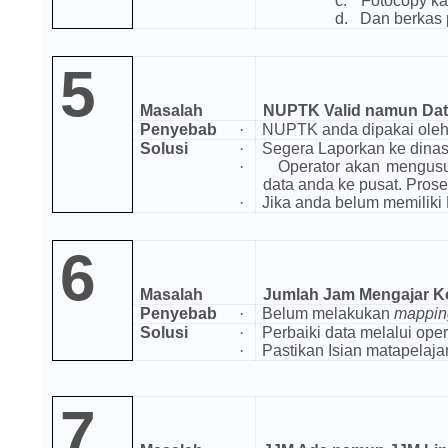
c.
Fotocopy k
d.
Dan berkas 
5
Masalah
NUPTK Valid namun Data
Penyebab
·
NUPTK anda dipakai oleh
Solusi
·
Segera Laporkan ke dina
·
Operator akan mengusu
data anda ke pusat. Pros
·
Jika anda belum memiliki
6
Masalah
Jumlah Jam Mengajar 
Penyebab
·
Belum melakukan
mappin
Solusi
·
Perbaiki data melalui ope
·
Pastikan Isian matapelaj
7