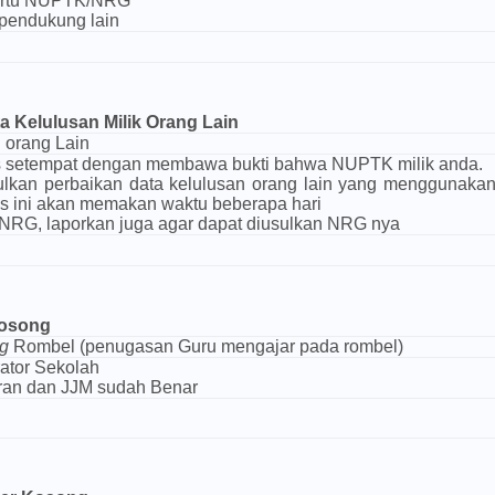
artu NUPTK/NRG
pendukung lain
 Kelulusan Milik Orang Lain
 orang Lain
s setempat dengan membawa bukti bahwa NUPTK milik anda.
lkan perbaikan data kelulusan orang lain yang menggunak
es ini akan memakan waktu beberapa hari
 NRG, laporkan juga agar dapat diusulkan NRG nya
Kosong
g
Rombel (penugasan Guru mengajar pada rombel)
rator Sekolah
aran dan JJM sudah Benar