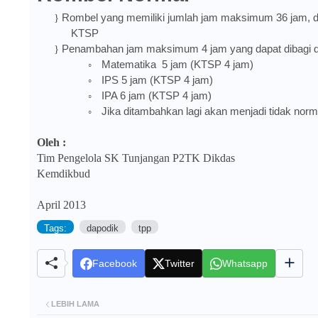
Rombel yang memiliki jumlah jam maksimum 36 jam, de
}
KTSP
Penambahan jam maksimum 4 jam yang dapat dibagi da
}
Matematika
5 jam (KTSP 4 jam)
◦
IPS 5 jam (KTSP 4 jam)
◦
IPA 6 jam (KTSP 4 jam)
◦
Jika ditambahkan lagi akan menjadi tidak norm
◦
Oleh
:
Tim
Pengelola
SK
Tunjangan
P2TK
Dikdas
Kemdikbud
April 2013
Tags:
dapodik
tpp
Facebook
Twitter
Whatsapp
LEBIH LAMA