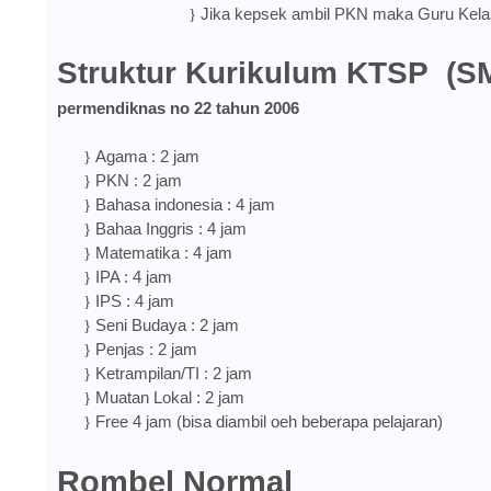
Jika kepsek ambil PKN maka Guru Kelas
}
Struktur Kurikulum KTSP
(S
permendiknas no 22 tahun 2006
Agama : 2 jam
}
PKN : 2 jam
}
Bahasa indonesia : 4 jam
}
Bahaa Inggris : 4 jam
}
Matematika : 4 jam
}
IPA : 4 jam
}
IPS : 4 jam
}
Seni Budaya : 2 jam
}
Penjas : 2 jam
}
Ketrampilan/TI : 2 jam
}
Muatan Lokal : 2 jam
}
Free 4 jam (bisa diambil oeh beberapa pelajaran)
}
Rombel Normal