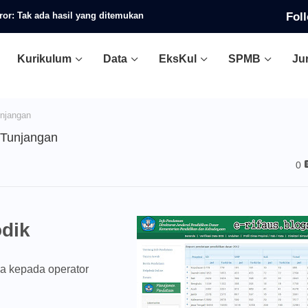
Fol
ror:
Tak ada hasil yang ditemukan
Kurikulum
Data
EksKul
SPMB
Ju
njangan
 Tunjangan
0
dik
ya kepada operator