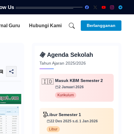
low Us
rnal Guru
Hubungi Kami
Berlangganan
📅
Agenda Sekolah
Tahun Ajaran 2025/2026
Masuk KBM Semester 2
🇮🇩
2 Januari 2026
Kurikulum
Libur Semester 1
🎖️
22 Des 2025 s.d. 1 Jan 2026
Libur