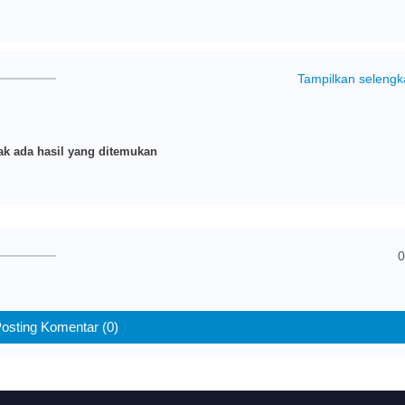
Tampilkan seleng
k ada hasil yang ditemukan
0
osting Komentar (0)