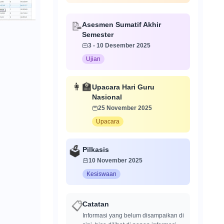
Asesmen Sumatif Akhir
📝
Semester
3 - 10 Desember 2025
Ujian
Upacara Hari Guru
👩‍🏫
Nasional
25 November 2025
Upacara
Pilkasis
🗳️
10 November 2025
Kesiswaan
Catatan
📋
Informasi yang belum disampaikan di