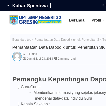
Kabar Spentiwa
Er
Beranda
Profil
Beranda
tpp
Pemanfaatan Data Dapodik untuk Penerbitan SK Tu
Pemanfaatan Data Dapodik untuk Penerbitan SK
By -
Humas
Jumat, Mei 03, 2013
2 minute read
Pemangku Kepentingan Dapo
}
Guru-Guru :
◦
Memberikan informasi yang sejelas jelasn
mengenai data-data Individu Guru
}
Kepala Sekolah :