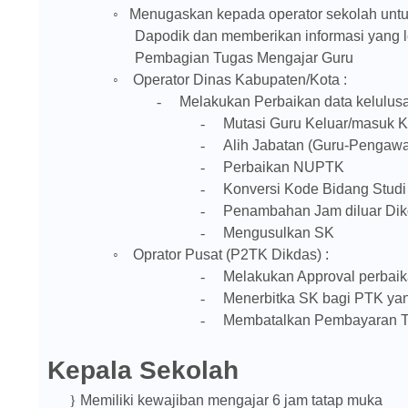
◦
Menugaskan kepada operator sekolah unt
Dapodik dan memberikan informasi yang
Pembagian Tugas Mengajar Guru
◦
Operator Dinas Kabupaten/Kota :
-
Melakukan Perbaikan data kelulusan
-
Mutasi Guru Keluar/masuk K
-
Alih Jabatan (Guru-Pengaw
-
Perbaikan NUPTK
-
Konversi Kode Bidang Studi S
-
Penambahan Jam diluar Di
-
Mengusulkan SK
◦
Oprator Pusat (P2TK Dikdas) :
-
Melakukan Approval perbaik
-
Menerbitka SK bagi PTK ya
-
Membatalkan Pembayaran Tun
Kepala Sekolah
}
Memiliki kewajiban mengajar 6 jam tatap muka