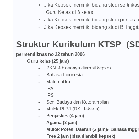
◦
Jika Kepsek memiliki bidang studi sertifik
Guru Kelas di 3 kelas
◦
Jika Kepsek memiliki bidang studi penjas 
◦
Jika Kepsek memiliki bidang studi B. Inggr
Struktur Kurikulum KTSP
(S
permendiknas no 22 tahun 2006
Guru kelas (25 jam)
}
PKN
biasanya diambil kepsek
-
è
Bahasa Indonesia
-
Matematika
-
IPA
-
IPS
-
Seni Budaya dan Keterampilan
-
Mulok PLBJ (DKI Jakarta)
-
Penjaskes (4 jam)
-
Agama (3 jam)
-
Mulok Potesi Daerah (2 jam)
Bahasa Inggr
-
è
Free 2 jam (bisa diambil kepsek)
-